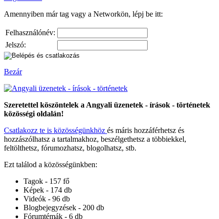
Amennyiben már tag vagy a Networkön, lépj be itt:
Felhasználónév:
Jelszó:
Bezár
Szeretettel köszöntelek a Angyali üzenetek - írások - történetek
közösségi oldalán!
Csatlakozz te is közösségünkhöz
és máris hozzáférhetsz és
hozzászólhatsz a tartalmakhoz, beszélgethetsz a többiekkel,
feltölthetsz, fórumozhatsz, blogolhatsz, stb.
Ezt találod a közösségünkben:
Tagok - 157 fő
Képek - 174 db
Videók - 96 db
Blogbejegyzések - 200 db
Fórumtémák - 6 db