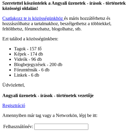
Szeretettel köszöntelek a Angyali üzenetek - írások - történetek
közösségi oldalán!
Csatlakozz te is közösségünkhöz
és máris hozzáférhetsz és
hozzászólhatsz a tartalmakhoz, beszélgethetsz a többiekkel,
feltölthetsz, fórumozhatsz, blogolhatsz, stb.
Ezt találod a közösségünkben:
Tagok - 157 fő
Képek - 174 db
Videók - 96 db
Blogbejegyzések - 200 db
Fórumtémák - 6 db
Linkek - 6 db
Üdvözlettel,
Angyali üzenetek - írások - történetek vezetője
Regisztráció
Amennyiben már tag vagy a Networkön, lépj be itt:
Felhasználónév: