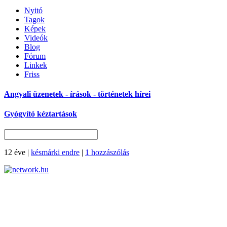
Nyitó
Tagok
Képek
Videók
Blog
Fórum
Linkek
Friss
Angyali üzenetek - írások - történetek hírei
Gyógyító kéztartások
12 éve
|
késmárki endre
|
1 hozzászólás