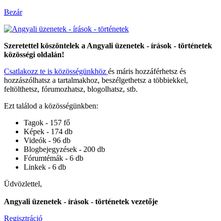
Bezár
Szeretettel köszöntelek a Angyali üzenetek - írások - történetek
közösségi oldalán!
Csatlakozz te is közösségünkhöz
és máris hozzáférhetsz és
hozzászólhatsz a tartalmakhoz, beszélgethetsz a többiekkel,
feltölthetsz, fórumozhatsz, blogolhatsz, stb.
Ezt találod a közösségünkben:
Tagok - 157 fő
Képek - 174 db
Videók - 96 db
Blogbejegyzések - 200 db
Fórumtémák - 6 db
Linkek - 6 db
Üdvözlettel,
Angyali üzenetek - írások - történetek vezetője
Regisztráció