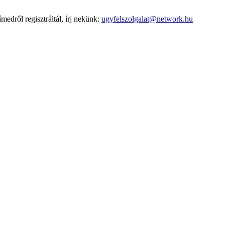
edről regisztráltál, írj nekünk:
ugyfelszolgalat@network.hu