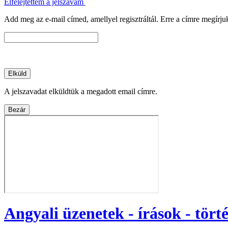
Elfelejtettem a jelszavam
Add meg az e-mail címed, amellyel regisztráltál. Erre a címre megírju
A jelszavadat elküldtük a megadott email címre.
Angyali üzenetek - írások - tört