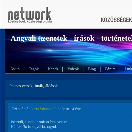
Angyali üzenetek - írások - története
Nyitó
Tagok
Képek
Videók
Blog
Fórum
Lin
Istenes versek, imák, áldások
Ezt a témát
Berta Sándorné
indította
14 éve
Istenről, Istenhez sokan írtak verset.
Kérlek, Te is tegyél be egyet.