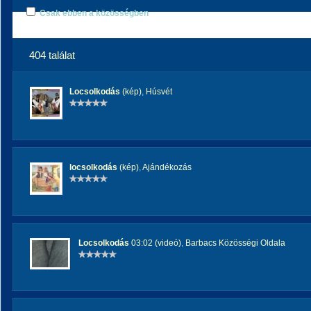
Csak ebben a közösségben
404 találat
Locsolkodás
(kép)
,
Húsvét
locsolkodás
(kép)
,
Ajándékozás
Locsolkodás
03:02 (videó)
,
Barbacs Közösségi Oldala