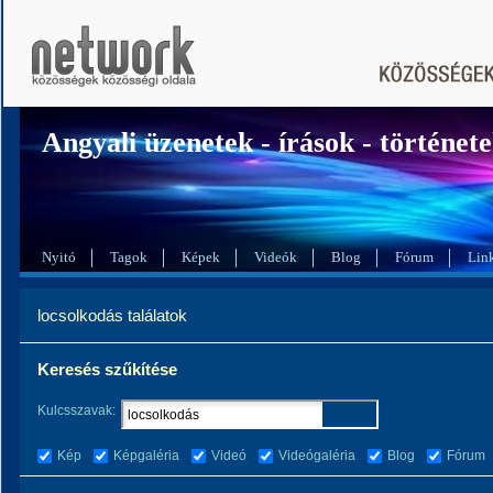
Angyali üzenetek - írások - történet
Nyitó
Tagok
Képek
Videók
Blog
Fórum
Lin
locsolkodás találatok
Keresés szűkítése
Kulcsszavak:
Kép
Képgaléria
Videó
Videógaléria
Blog
Fórum