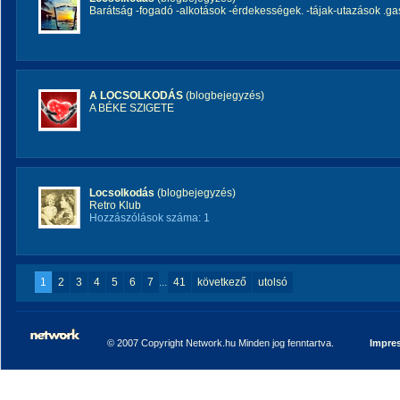
Barátság -fogadó -alkotások -érdekességek. -tájak-utazások .ga
A LOCSOLKODÁS
(blogbejegyzés)
A BÉKE SZIGETE
Locsolkodás
(blogbejegyzés)
Retro Klub
Hozzászólások száma: 1
1
2
3
4
5
6
7
...
41
következő
utolsó
© 2007 Copyright Network.hu Minden jog fenntartva.
Impre