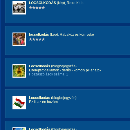
LOCSOLKODÁS
(kép)
,
Retro Klub
locsolkodás
(kép)
,
Rábaköz és környéke
Locsolkodás
(blogbejegyzés)
Elfelejtett dallamok - derűs - komoly pillanatok
Hozzászólások száma: 1
Locsolkodás
(blogbejegyzés)
Ez itt az én hazám
Locsolkodás
(blogbejegyzés)