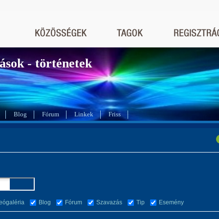
ások - történetek
Blog
Fórum
Linkek
Friss
eógaléria
Blog
Fórum
Szavazás
Tip
Esemény