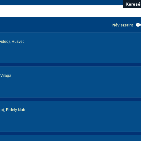
Név szerint
videó)
,
Húsvét
 Világa
ép)
,
Erdély klub