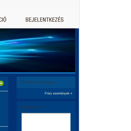
Ez történt a közösségben:
Friss események »
Szólj hozzá te is!