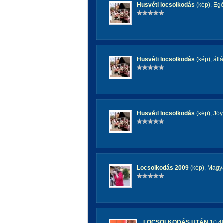
Husvéti locsolkodás
(kép)
,
Egé
Husvéti locsolkodás
(kép)
,
áll
Husvéti locsolkodás
(kép)
,
Jóy
Locsolkodás 2009
(kép)
,
Magya
LOCSOLKODÁS UTÁN
10:46