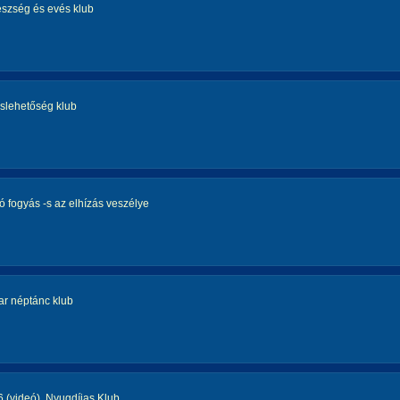
szség és evés klub
áslehetőség klub
ó fogyás -s az elhízás veszélye
r néptánc klub
 (videó)
,
Nyugdíjas Klub