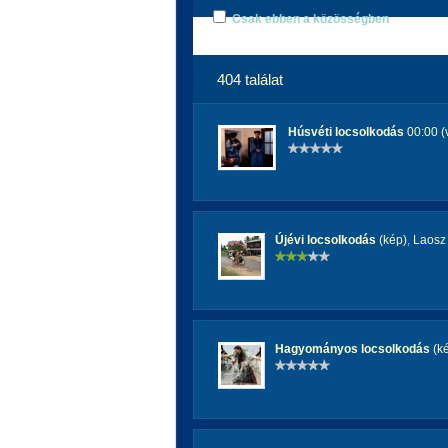
Csak ebben a közösségben
404 találat
Húsvéti locsolkodás
00:00 (
Újévi locsolkodás
(kép)
,
Laosz
Hagyományos locsolkodás
(k