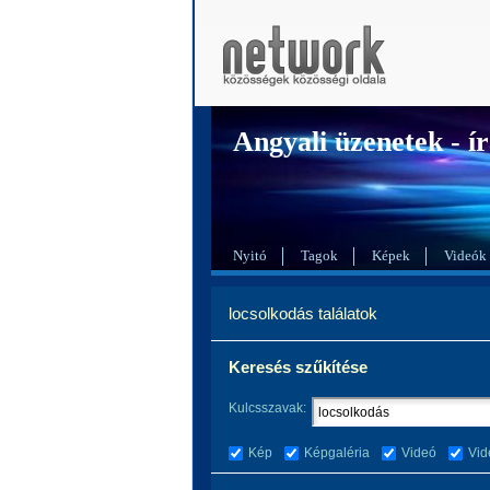
Angyali üzenetek - ír
Nyitó
Tagok
Képek
Videók
locsolkodás találatok
Keresés szűkítése
Kulcsszavak:
Kép
Képgaléria
Videó
Vid