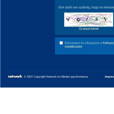
Erre azért van szükség, hogy ne lehess
Új képet kérek
Elolvastam és elfogadom a
Felhaszn
nyilatkozatot
.
© 2007 Copyright Network.hu Minden jog fenntartva.
Impre