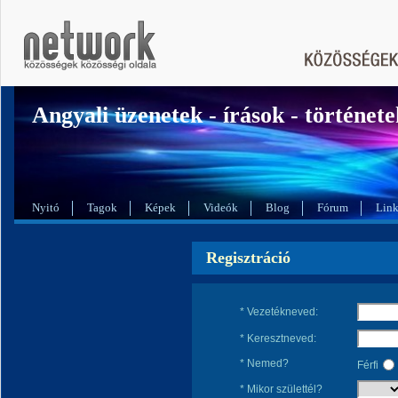
Angyali üzenetek - írások - története
Nyitó
Tagok
Képek
Videók
Blog
Fórum
Lin
Regisztráció
* Vezetékneved:
* Keresztneved:
* Nemed?
Férfi
* Mikor születtél?