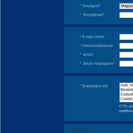
* Országod?
* Településed?
* E-mail címed:
* Felhasználóneved:
* Jelszó:
* Jelszó mégegyszer:
* Érdeklődési kör:
CTRL gom
kijelölhet
Ellenőrző kód