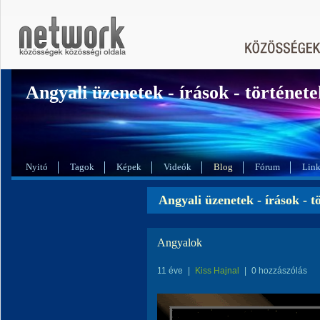
Angyali üzenetek - írások - története
Nyitó
Tagok
Képek
Videók
Blog
Fórum
Lin
Angyali üzenetek - írások - t
Angyalok
11 éve
|
Kiss Hajnal
|
0 hozzászólás