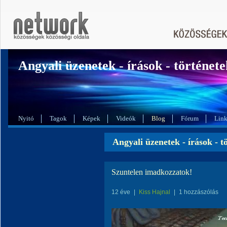
Angyali üzenetek - írások - története
Nyitó
Tagok
Képek
Videók
Blog
Fórum
Lin
Angyali üzenetek - írások - t
Szuntelen imadkozzatok!
12 éve
|
Kiss Hajnal
|
1 hozzászólás