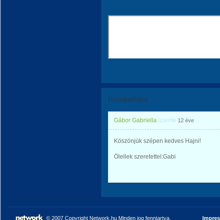
Hozzászólások
Gábor Gabriella
üzente
12 éve
Köszönjük szépen kedves Hajni!
Ölellek szeretettel:Gabi
© 2007 Copyright Network.hu Minden jog fenntartva.
Impre