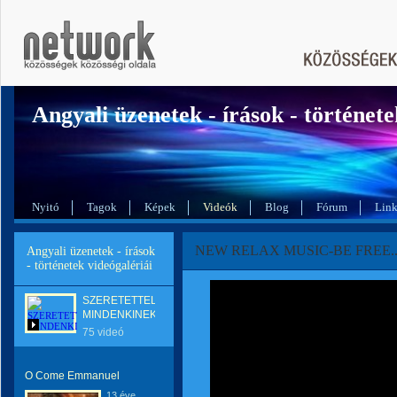
Angyali üzenetek - írások - története
Nyitó
Tagok
Képek
Videók
Blog
Fórum
Lin
NEW RELAX MUSIC-BE FREE..
Angyali üzenetek - írások
- történetek videógalériái
SZERETETTEL
MINDENKINEK
75 videó
O Come Emmanuel
13 éve