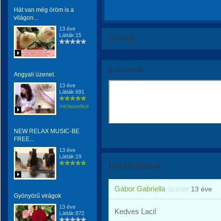
Hát van még öröm is a
világon...
13 éve
Látták:15
Értékeld!
Kommentáld!
Angyali üzenet.
13 éve
Látták:691
miclauselisabeta
NEW RELAX MUSIC-BE
FREE...
13 éve
Látták:19
Hozzászólások
Gábor Gabriella
üzente
13 éve
Gyönyörű virágok
13 éve
Kedves Laci!
Látták:872