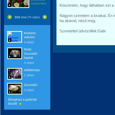
miclauselisabeta
Köszönöm, hogy láthattam ezt a 
Nagyon szeretem a lovakat. Én is
3/10
oldal (75 videó)
ha akarod, nézd meg.
Szeretettel üdvözöllek:Gabi
Kedvenc
videóim
4 videó
Rédli
Zsuzsától
kaptuk
3 videó
sétákklubja
1 videó
Zsuzsátol
3 videó
Böngéssz a galériák
között!