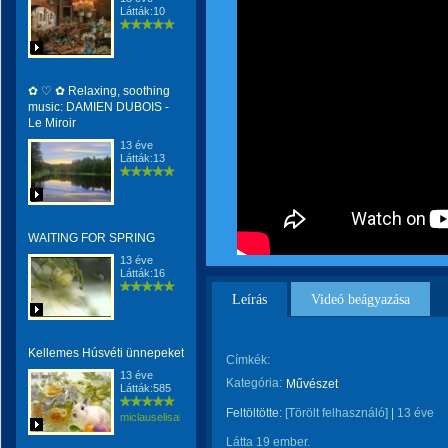
Látták:10
✿ ♡ ✿ Relaxing, soothing
music: DAMIEN DUBOIS -
Le Miroir
13 éve
Látták:13
WAITING FOR SPRING
13 éve
Látták:16
Leírás
Videó beágyazása
Kellemes Húsvéti ünnepeket
Címkék:
13 éve
Kategória:
Művészet
Látták:585
Feltöltötte:
[Törölt felhasználó]
|
13 éve
miclauselisabeta
Látta 19 ember.