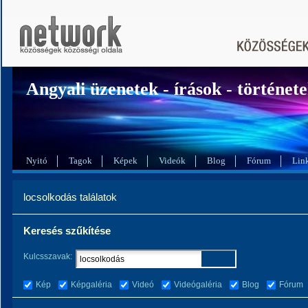
Angyali üzenetek - írások - történet
Nyitó
Tagok
Képek
Videók
Blog
Fórum
Lin
locsolkodás találatok
Keresés szűkítése
Kulcsszavak:
Kép
Képgaléria
Videó
Videógaléria
Blog
Fórum