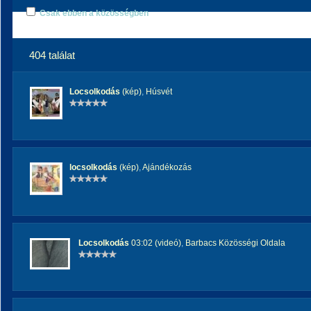
Csak ebben a közösségben
404 találat
Locsolkodás
(kép)
,
Húsvét
locsolkodás
(kép)
,
Ajándékozás
Locsolkodás
03:02 (videó)
,
Barbacs Közösségi Oldala