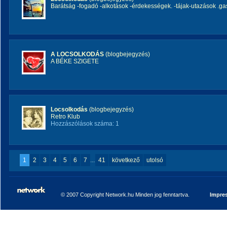
Barátság -fogadó -alkotások -érdekességek. -tájak-utazások .ga
A LOCSOLKODÁS
(blogbejegyzés)
A BÉKE SZIGETE
Locsolkodás
(blogbejegyzés)
Retro Klub
Hozzászólások száma: 1
1
2
3
4
5
6
7
...
41
következő
utolsó
© 2007 Copyright Network.hu Minden jog fenntartva.
Impre