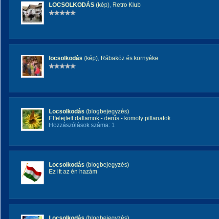
LOCSOLKODÁS
(kép)
,
Retro Klub
locsolkodás
(kép)
,
Rábaköz és környéke
Locsolkodás
(blogbejegyzés)
Elfelejtett dallamok - derűs - komoly pillanatok
Hozzászólások száma: 1
Locsolkodás
(blogbejegyzés)
Ez itt az én hazám
Locsolkodás
(blogbejegyzés)