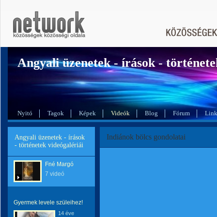
Angyali üzenetek - írások - története
Nyitó
Tagok
Képek
Videók
Blog
Fórum
Lin
Indiánok bölcs gondolatai
Angyali üzenetek - írások
- történetek videógalériái
Fné Margó
7 videó
Gyermek levele szüleihez!
14 éve