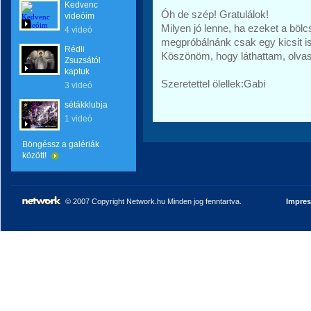
Kedvenc
Óh de szép! Gratulálok!
videóim
Milyen jó lenne, ha ezeket a bö
4 videó
megpróbálnánk csak egy kicsit is 
Rédli
Köszönöm, hogy láthattam, olva
Zsuzsától
kaptuk
Szeretettel ölellek:Gabi
3 videó
sétákklubja
1 videó
Böngéssz a galériák
között!
© 2007 Copyright Network.hu Minden jog fenntartva.
Impre