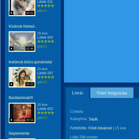
Látták:611
gitta71
03:02
Kívánok Neked..
15 éve
Látták:692
gitta71
02:46
Indiánok bölcs gondolatai
15 éve
Látták:597
gitta71
03:32
Leírás
Videó beágyazása
Barátaimnak!!!
15 éve
Látták:632
Címkék:
gitta71
Kategória:
Saját
03:55
Feltöltötte:
Földi Istvánné
|
15 éve
Naplemente
Látta 596 ember.