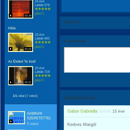
15 éve
Látták:579
gitta71
03:34
Értékeld!
Hála
15 éve
Látták:683
Kommentáld!
gitta71
03:16
Az Életed Te írod!
15 éve
Látták:719
gitta71
03:22
1/1
oldal (7 videó)
Hozzászólások
Gábor Gabriella
üzente
15 éve
GABINAK
SZERETETTEL
0 videó
Kedves Margó!