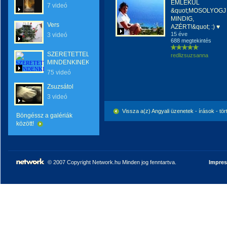
EMLÉKÜL
7 videó
&quot;MOSOLYOGJ
MINDIG,
Vers
AZÉRT!&quot; :) ♥
15 éve
3 videó
688 megtekintés
SZERETETTEL
redlizsuzsanna
MINDENKINEK
75 videó
Zsuzsátol
3 videó
Vissza a(z) Angyali üzenetek - írások - t
Böngéssz a galériák
között!
© 2007 Copyright Network.hu Minden jog fenntartva.
Impre