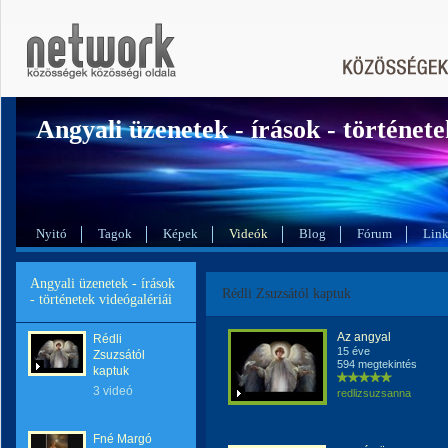
Angyali üzenetek - írások - története
Nyitó
Tagok
Képek
Videók
Blog
Fórum
Lin
Angyali üzenetek - írások
Rédli Zsuzsától kaptuk
- történetek videógalériái
Az angyal
Rédli
15 éve
Zsuzsától
594 megtekintés
kaptuk
3 videó
redlizsuzsanna
Fné Margó